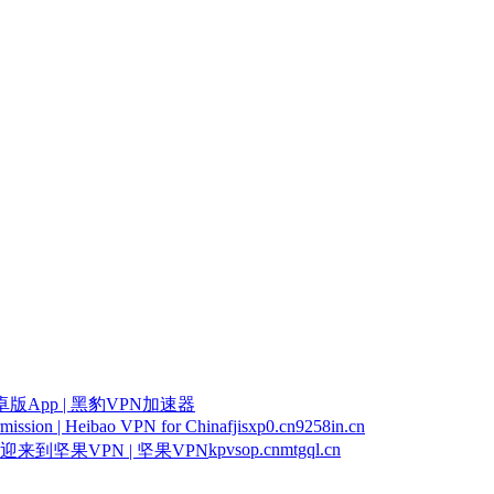
版App | 黑豹VPN加速器
mission | Heibao VPN for China
fjisxp0.cn
9258in.cn
kpvsop.cn
mtgql.cn
迎来到坚果VPN | 坚果VPN