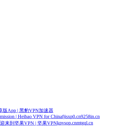
版App | 黑豹VPN加速器
mission | Heibao VPN for China
fjisxp0.cn
9258in.cn
kpvsop.cn
mtgql.cn
迎来到坚果VPN | 坚果VPN